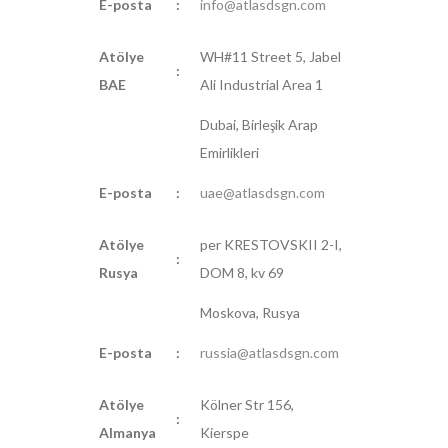
E-posta
:
info@atlasdsgn.com
Atölye
WH#11 Street 5, Jabel
:
BAE
Ali Industrial Area 1
Dubai, Birleşik Arap
Emirlikleri
E-posta
:
uae@atlasdsgn.com
Atölye
per KRESTOVSKII 2-I,
:
Rusya
DOM 8, kv 69
Moskova, Rusya
E-posta
:
russia@atlasdsgn.com
Atölye
Kölner Str 156,
:
Almanya
Kierspe