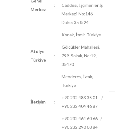
Genel
:
Caddesi, İşçimenler İş
Merkez
Merkezi, No:146,
Daire: 35 & 24
Konak, İzmir, Türkiye
Gölcükler Mahallesi,
Atölye
:
799. Sokak, No:19,
Türkiye
35470
Menderes, İzmir,
Türkiye
+90 232 483 35 01 /
İletişim
:
+90 232 404 46 87
+90 232 464 60 66 /
+90 232 290 00 84